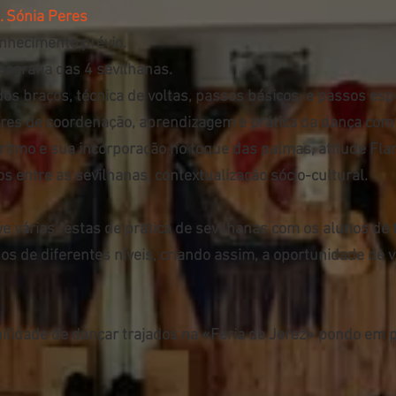
. Sónia Peres
nhecimento prévio.
ografia das 4 sevilhanas.
os braços, técnica de voltas, passos básicos, e passos espe
adores de coordenação, aprendizagem e prática da dança com 
ritmo e sua incorporação no toque das palmas, atitude Fla
os entre as sevilhanas, contextualização sócio-cultural.
 várias festas de prática de sevilhanas com os alunos de 
nos de diferentes níveis, criando assim, a oportunidade de 
ilidade de dançar trajados na «Feria de Jerez» pondo em 