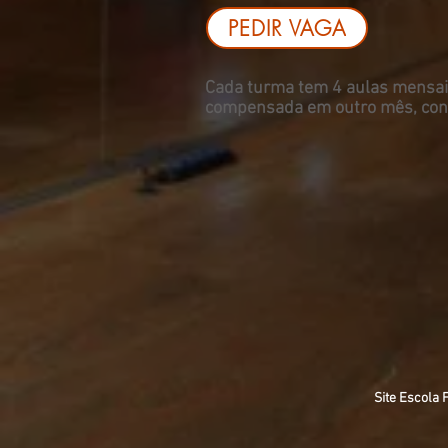
PEDIR VAGA
Cada turma tem 4 aulas mensais
compensada em outro mês, confo
Site Escola