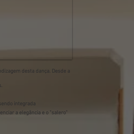
endizagem desta dança. Desde a
s.
sendo integrada
enciar a elegância e o "salero"