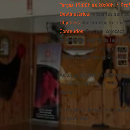
Terças 19:00h às 20:00h
/ Prof
Destinatários:
I
niciantes sem co
Objetivos:
Aprendizagem da core
Conteúdos:
Postura, colocação d
coreografia, exercícios facilit
dos movimentos, introdução ao 
na dança, diferenciação de estil
Ao longo do curso a EFO promove
convívio e a interação entre alu
de Abril".
Em maio os alunos têm a possib
longo do ano.