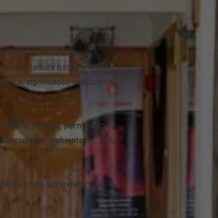
cíficos, estrutura da
um par, leitura e interpretação
menca, significados subjacentes
todas as classes, permitindo o
vivenciarem o ambiente de "féria
prática o que aprenderam ao