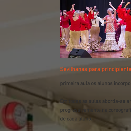
Sevilhanas para principiant
primeira aula os alunos incorpo
Em todas as aulas aborda-se a 
progressivamente na coreografia,
de cada aluno.