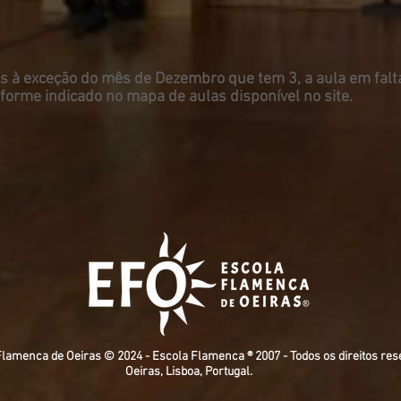
 à exceção do mês de Dezembro que tem 3, a aula em falta
rme indicado no mapa de aulas disponível no site.
 Flamenca de Oeiras © 2024 - Escola
F
lamenca ® 2007 - Todos os direitos res
Oeiras, Lisboa, Portugal.