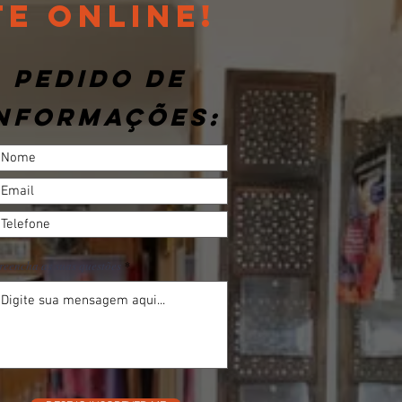
te online!
Pedido de
nformações:
reencha as suas questões