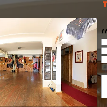
I
Pf p