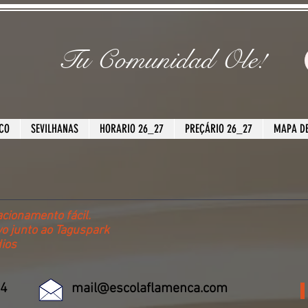
Tu Comunidad Ole!
CO
SEVILHANAS
HORARIO 26_27
PREÇÁRIO 26_27
MAPA DE
cionamento fácil.
vo junto ao Taguspark
dios
34
mail@escolaflamenca.com