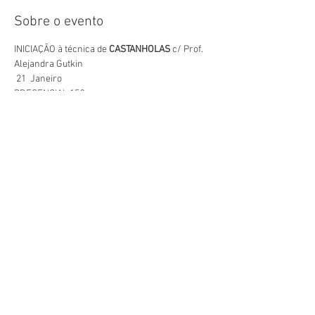
Sobre o evento
INICIAÇÃO à técnica de
 CASTANHOLAS 
c/ Prof. 
Alejandra Gutkin
 21  Janeiro
PRESENCIAL 15€
Inscrições:
 mail@escolaflamenca.com
Compartilhe esse evento
Site Escola Flamenca de Oeiras © 2024 - Escola
F
lamenca ® 2007 - Todos os direitos reservados.