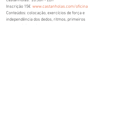
castanholas.  20:30h - 22h
Inscrição 15€  
www.castanholas.com/oficina
Conteúdos: colocação, exercícios de força e 
independência dos dedos, ritmos, primeiros 
toques e leitura de pauta.
Compartilhe esse evento
Site Escola Flamenca de Oeiras © 2024 - Escola
F
lamenca ® 2007 - Todos os direitos reservados.
Oeiras, Lisboa, Portugal.